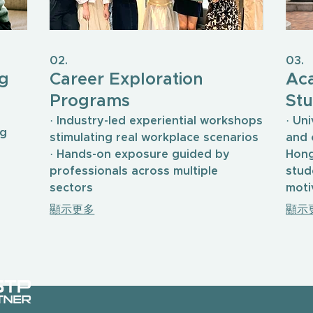
02.
03.
g
Career Exploration
Ac
Programs
Stu
· Industry-led experiential workshops
· Uni
ng
stimulating real workplace scenarios
and 
· Hands-on exposure guided by
Hong
professionals across multiple
stud
sectors
moti
顯示更多
顯示