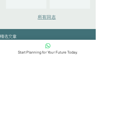
所有网志
精选文章
All Posts
Start Planning for Your Future Today.
All Posts
大学招生
学习指南
课外活动规
Uni-D｜亚洲学生的升学规划、职业
划
探索与教育科技伙伴
职涯指导
科目与学位
联络我们
课程
教育趋势与
深度洞察
​关注微信公众号：Uni Dream
家长园地