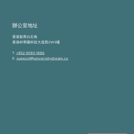
​辦公室地址
香港新界白石角
香港科學園科技大道西2W3樓
T:
+852 9580 1886
E:
support@universitydream.co
如有問題