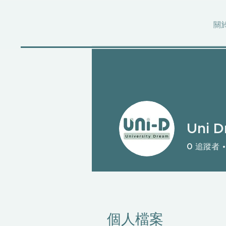
關
Uni 
0
追蹤者
個人檔案