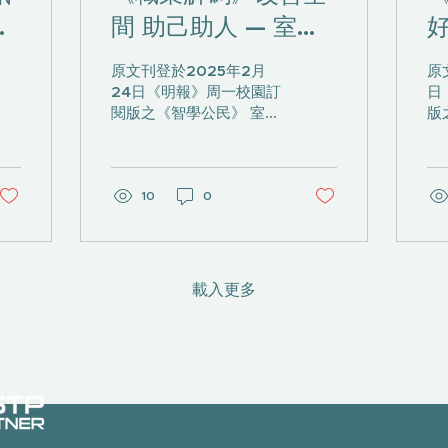
入
間 助己助人 — 室內
好
學
設計師鄭佩樺
原文刊登於2025年2月
原
24日《明報》周一校園訂
日
icle/1033242?
閱版之《智學公民》 室內
版
台
y&utm_medium=referral
設計師鄭佩樺（Chhavi）
愛
元
當初想修讀室內設計時遭
感
家人強烈反對，認為科目
病
議
不夠實用。Chhavi於是硬
10
0
也
着頭皮，日間讀商業英語
家
課程，晚上到夜校讀設
嘉
計，終順利入讀大學設計
經
學位課程，並在畢業後達
醫
載入更多
成成為室內設計師...
向
藥及