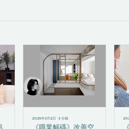
2025年3月2日
∙
3
分鐘
20
訊
《職業解碼》改善空