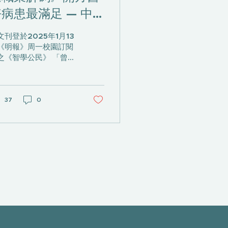
病患最滿足 — 中
醫師傅嘉欣
文刊登於2025年1月13
《明報》周一校園訂閱
之《智學公民》 「曾有
貓的病人卻對貓毛敏
，令她全身長滿濕疹，
况最嚴重時甚至連眉毛
脫落了，但她繼續飼養
37
0
裏的小貓。」中醫師傅
欣分享她工作時的難忘
歷。該病人曾接受過西
的治療，但因病情反覆
傅嘉欣求助，她結合用
...