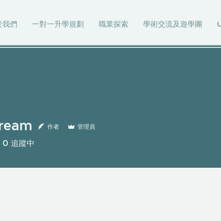
於我們
一對一升學規劃
職業探索
學術交流及遊學團
Dream
作者
管理員
0
追蹤中