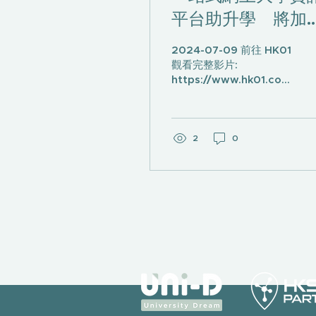
平台助升學 將加
AI元素度身訂造升
2024-07-09 前往 HK01
建議原文網址: 一站
觀看完整影片:
https://www.hk01.com/art
式網上大學資訊平
utm_source=01articlecop
助升學 將加入AI
現時學生升讀大學需要自
行四出搜集各大學的課程
素度身訂造升學建
資料，容易因資訊不透明
2
0
而做錯決定，影響學生未
| 香港01
來就業前途。有見及此，
Tina和Angela決定設立
網上平台Uni-D，搜羅本
地和海外大學的課程資
訊，讓學生一站式了解不
同大學和學科資訊，同時
提供收費升學輔導服務，
助學生規劃未來。二人表
示，Uni-D作為教育科技
公司並獲科技園支持，現