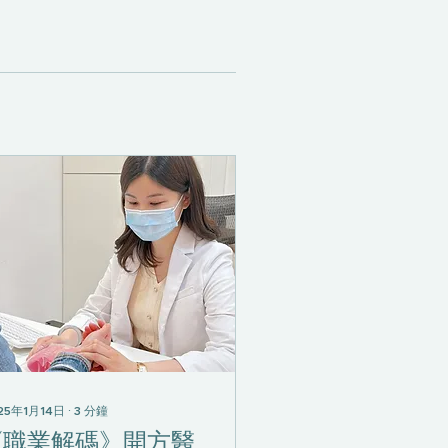
25年1月14日
∙
3
分鐘
《職業解碼》開方醫