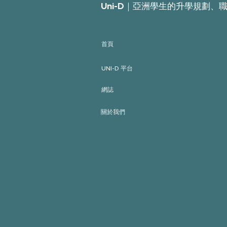
時平台已獲多間本地中學
Uni-D｜亞洲學生的升學規劃、
採用，未來期望利用學生
數據建立AI數據模型，日
後透過AI為學生提供度身
訂造升學建議。 一站式升
首頁
學資訊 助學生作最佳升
學決定 Uni-D首席執行官
UNI-D 平台
Tina Wu過往曾於海外升
學機構任職，專門為學生
網誌
提供升學建議。她表示，
現時學生升學時需自行前
關於我們
往各間大學網頁了解心儀
課程的入學資訊，例如收
生要求、入學成績等，變
相局限了自己的選擇，而
非在充足的資訊下作最好
決定。 教育及升學博覽專
訪Uni-D首席執行官Tina
Wu。（陳葦慈攝）...